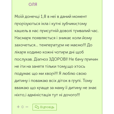
ОЛЯ
Моїй донечці 1,8 в неї в даний момент
прорізуються ікла і кутні зубчики,тому
кашель в нас присутній доволі тривалий час.
Насмарк появляється і зникає коли йому
захочеться… температури не маємо!!! До
лікаря ходимо кожні чотири дні щоб
послухав. Діагноз ЗДОРОВІ! Не бачу причин
не іти на занятя тільки тому,що хтось
подумає що ми хворі!!! Я люблю свою
дитину і поважаю всіх діток в групі. Тому
вважаю що краще за маму її дитину не знає
ніхто,і адміністація тут ні дочого!!!
0
Відповідь