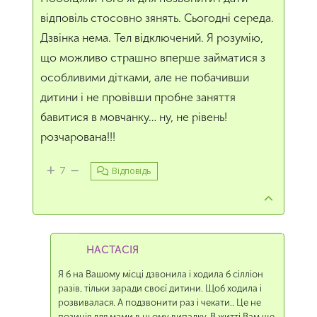
відповіль стосовно зянять. Сьогодні середа.
Дзвінка нема. Тел відключений. Я розумію,
що можливо страшно вперше займатися з
особливими дітками, але не побачивши
дитини і не провівши пробне заняття
бавитися в мовчанку… ну, не рівень!
розчарована!!!
7
Відповідь
НАСТАСІЯ
Я б на Вашому місці дзвонила і ходила б сілліон
разів, тільки заради своєї дитини. Щоб ходила і
розвивалася. А подзвонити раз і чекати.. Це не
позиція для мами в цьому випадку. В житті Вам ще