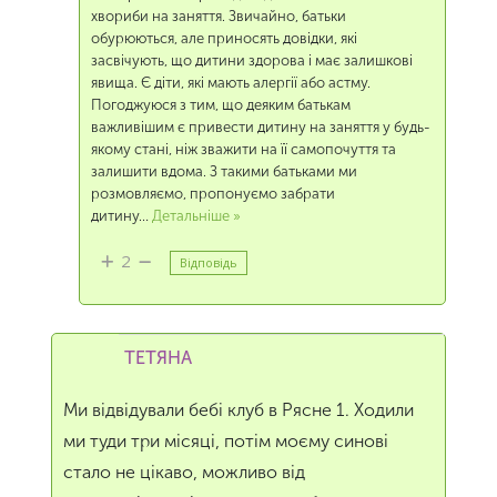
хвориби на заняття. Звичайно, батьки
обурюються, але приносять довідки, які
засвічують, що дитини здорова і має залишкові
явища. Є діти, які мають алергії або астму.
Погоджуюся з тим, що деяким батькам
важливішим є привести дитину на заняття у будь-
якому стані, ніж зважити на її самопочуття та
залишити вдома. З такими батьками ми
розмовляємо, пропонуємо забрати
дитину
…
Детальніше »
2
Відповідь
ТЕТЯНА
Ми відвідували бебі клуб в Рясне 1. Ходили
ми туди три місяці, потім моєму синові
стало не цікаво, можливо від