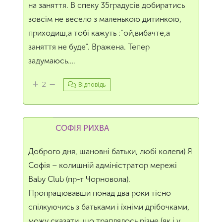
на заняття. В спеку 35градусів добиратись
зовсім не весело з маленькою дитинкою,
приходиш,а тобі кажуть :”ой,вибачте,а
заняття не буде”. Вражена. Тепер
задумаюсь….
2
Відповідь
СОФІЯ РИХВА
Доброго дня, шановні батьки, любі колеги) Я
Софія – колишній адміністратор мережі
Baby Club (пр-т Чорновола).
Пропрацювавши понад два роки тісно
спілкуючись з батьками і їхніми дрібочками,
можу сказати, що траплялось різне (як і у