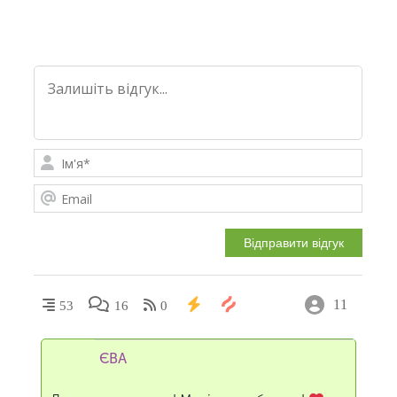
11
53
16
0
ЄВА