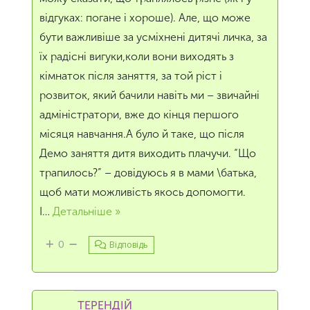
відгуках: погане і хороше). Але, що може
бути важливіше за усміхнені дитячі личка, за
їх радісні вигуки,коли вони виходять з
кімнаток після заняття, за той ріст і
розвиток, який бачили навіть ми – звичайні
адміністратори, вже до кінця першого
місяця навчання.А було й таке, що після
Демо заняття дитя виходить плачучи. “Що
трапилось?” – довідуюсь я в мами \батька,
щоб мати можливість якось допомогти.
І
…
Детальніше »
0
Відповідь
ТЕРЕНДІЙ