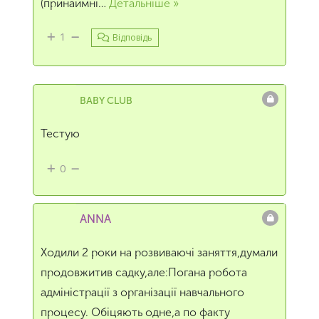
(принаймні
…
Детальніше »
1
Відповідь
BABY CLUB
Тестую
0
ANNA
Ходили 2 роки на розвиваючі заняття,думали
продовжитив садку,але:Погана робота
адміністрації з організації навчального
процесу. Обіцяють одне,а по факту