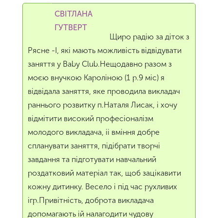
СВІТЛАНА
ГУТВЕРТ
Щиро радію за діток з
Рясне -I, які мають можливість відвідувати
заняття у Baby Club.Нещодавно разом з
моєю внучкою Кароліною (1 р.9 міс) я
відвідала заняття, яке проводила викладач
раннього розвитку п.Наталя Лисак, і хочу
відмітити високий професіоналізм
молодого викладача, іі вміння добре
спланувати заняття, підібрати творчі
завдання та підготувати навчальний
роздатковий матеріал так, щоб зацікавити
кожну дитинку. Весело і під час рухливих
ігр.Привітність, доброта викладача
допомагають ій налагодити чудову