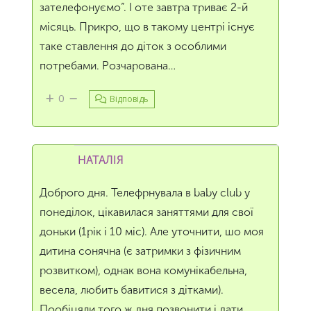
зателефонуємо”. І оте завтра триває 2-й
місяць. Прикро, що в такому центрі існує
таке ставлення до діток з особлими
потребами. Розчарована…
0
Відповідь
НАТАЛІЯ
Доброго дня. Телефрнувала в baby club у
понеділок, цікавилася заняттями для свої
доньки (1рік і 10 міс). Але уточнити, шо моя
дитина сонячна (є затримки з фізичним
розвитком), однак вона комунікабельна,
весела, любить бавитися з дітками).
Пообіцяли того ж дня позвонити і дати