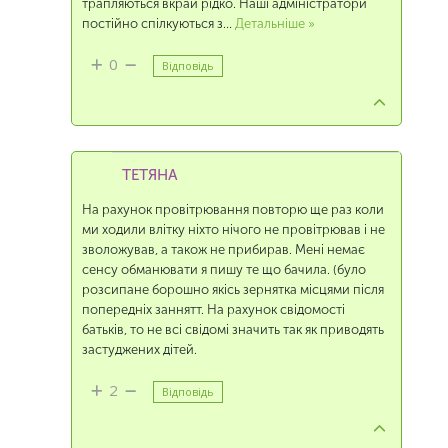
трапляються вкрай рідко. Наші адміністратори
постійно спілкуються з
…
Детальніше »
0
Відповідь
ТЕТЯНА
На рахунок провітрювання повторю ще раз коли
ми ходили влітку ніхто нічого не провітрював і не
зволожував, а також не прибирав. Мені немає
сенсу обманювати я пишу те що бачила. (було
розсипане борошно якісь зернятка місцями після
попередніх заннятт. На рахунок свідомості
батьків, то не всі свідомі значить так як приводять
застуджених дітей.
2
Відповідь