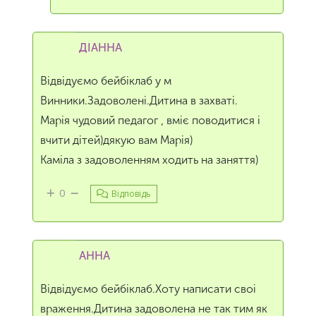
ДІАННА
Відвідуємо бейбіклаб у м
Винники.Задоволені.Дитина в захваті.
Марія чудовий педагог , вміє поводитися і
вчити дітей)дякую вам Марія)
Каміла з задоволенням ходить на заняття)
0
Відповідь
АННА
Відвідуємо бейбіклаб.Хоту написати своі
враження.Дитина задоволена не так тим як