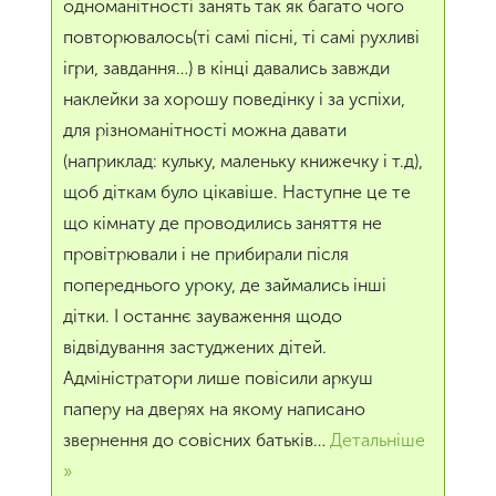
одноманітності занять так як багато чого
повторювалось(ті самі пісні, ті самі рухливі
ігри, завдання…) в кінці давались завжди
наклейки за хорошу поведінку і за успіхи,
для різноманітності можна давати
(наприклад: кульку, маленьку книжечку і т.д),
щоб діткам було цікавіше. Наступне це те
що кімнату де проводились заняття не
провітрювали і не прибирали після
попереднього уроку, де займались інші
дітки. І останнє зауваження щодо
відвідування застуджених дітей.
Адміністратори лише повісили аркуш
паперу на дверях на якому написано
звернення до совісних батьків
…
Детальніше
»