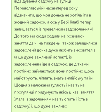
відвідування садочку на вулиці
Переяславській) насамперед хочу
відзначити, що моя донька не хотіла іти в
жодний садочок, а ось у Бебі Клабі тепер
залишається із превеликим задоволенням!
До того ми сюди ходили на розиваючі
заняття двічі на тиждень і також залишилися
задоволені) дочка дуже любить вихователів
(а це дуже важливий аспект), із
задоволенням іде в садочок, де дітками
постійно займаються: вони постійно щось
майструють, ліплять, вчать англійську та ін.
Щодня з малюками гуляють і навіть на
прогулянці придумують якісь цікаві заняття
)Мала із задоленням навіть спить і їсть в
садочку) і, що дуже важливо