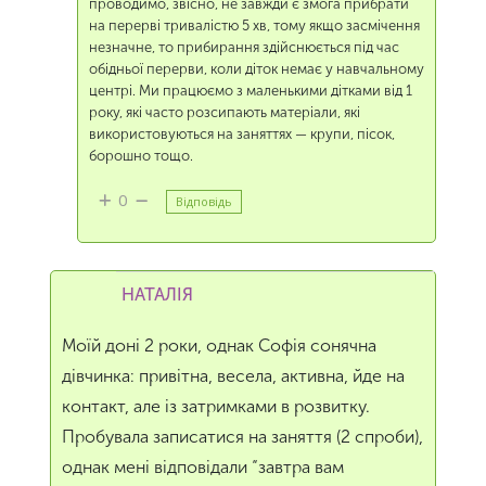
проводимо, звісно, не завжди є змога прибрати
на перерві тривалістю 5 хв, тому якщо засмічення
незначне, то прибирання здійснюється під час
обідньої перерви, коли діток немає у навчальному
центрі. Ми працюємо з маленькими дітками від 1
року, які часто розсипають матеріали, які
використовуються на заняттях — крупи, пісок,
борошно тощо.
0
Відповідь
НАТАЛІЯ
Моїй доні 2 роки, однак Софія сонячна
дівчинка: привітна, весела, активна, йде на
контакт, але із затримками в розвитку.
Пробувала записатися на заняття (2 спроби),
однак мені відповідали “завтра вам