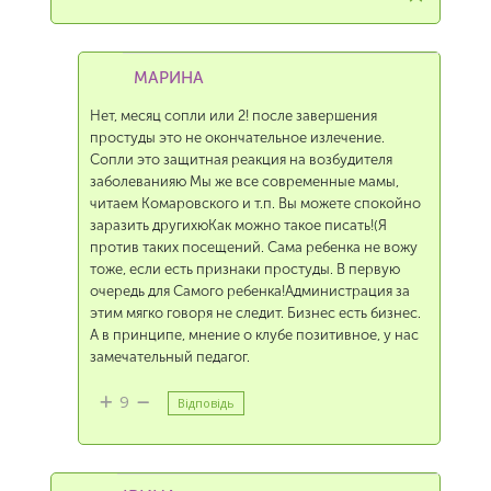
МАРИНА
Нет, месяц сопли или 2! после завершения
простуды это не окончательное излечение.
Сопли это защитная реакция на возбудителя
заболеванияю Мы же все современные мамы,
читаем Комаровского и т.п. Вы можете спокойно
заразить другихюКак можно такое писать!(Я
против таких посещений. Сама ребенка не вожу
тоже, если есть признаки простуды. В первую
очередь для Самого ребенка!Администрация за
этим мягко говоря не следит. Бизнес есть бизнес.
А в принципе, мнение о клубе позитивное, у нас
замечательный педагог.
9
Відповідь