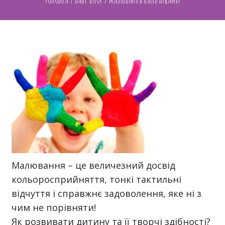
Малювання – це величезний досвід
кольоросприйняття, тонкі тактильні
відчуття і справжнє задоволення, яке ні з
чим не порівняти!
Як розвивати дитину та її творчі здібності?