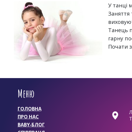
У танці 
Заняття
виховуют
Танець п
гарну по
Почати з
Меню
ГОЛОВНА
Л
ПРО НАС
Т
BABY-БЛОГ