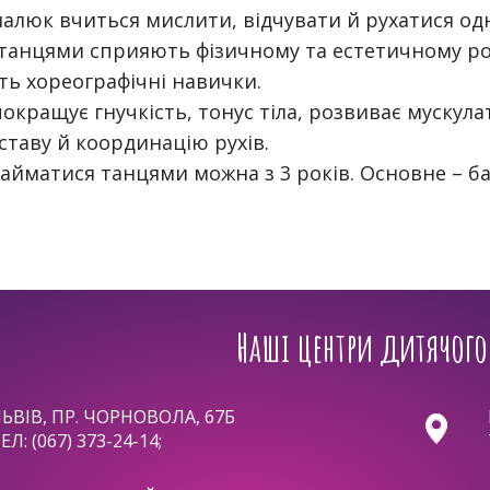
малюк вчиться мислити, відчувати й рухатися од
 танцями сприяють фізичному та естетичному ро
ь хореографічні навички.
окращує гнучкість, тонус тіла, розвиває мускул
ставу й координацію рухів.
айматися танцями можна з 3 років. Основне – б
Наші центри дитячого
ЬВІВ, ПР. ЧОРНОВОЛА, 67Б
ЕЛ:
(067) 373-24-14
;