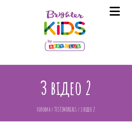
З відео 2
ГОЛОВНА
/
TESTIMONIALS
/
З ВІДЕО 2